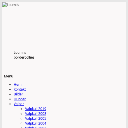
Loumils
bordercollies
Menu
Skip
Hem
to
Kontakt
content
Bilder
Hundar
Valpar
Valpkull 2019
Valpkull 2008
Valpkull 2005
Valpkull 2004