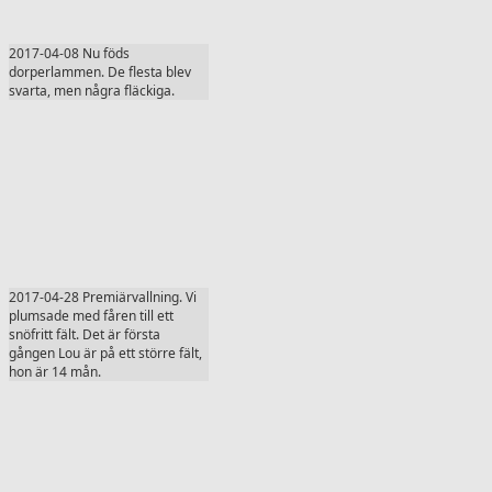
2017-04-08 Nu föds
dorperlammen. De flesta blev
svarta, men några fläckiga.
2017-04-28 Premiärvallning. Vi
plumsade med fåren till ett
snöfritt fält. Det är första
gången Lou är på ett större fält,
hon är 14 mån.