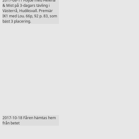
2017-08-11 Följde med Helena
& Mist på 3-dagars tävling i
Västerrå, Hudiksvall. Premiär
IK1 med Lou. 66p, 92 p. 83, som
bäst 3 placering.
2017-10-18 Fåren hämtas hem
från betet