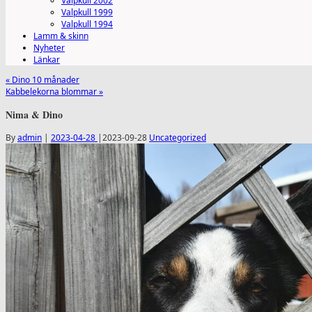
Valpkull 2002
Valpkull 1999
Valpkull 1994
Lamm & skinn
Nyheter
Länkar
«
Dino 10 månader
Kabbelekorna blommar
»
Nima & Dino
By
admin
|
2023-04-28
|
2023-09-28
Uncategorized