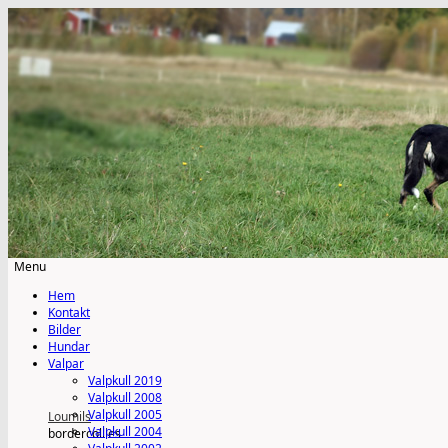
Menu
Skip
Hem
to
Kontakt
content
Bilder
Hundar
Valpar
Valpkull 2019
Valpkull 2008
Valpkull 2005
Loumils
Valpkull 2004
bordercollies