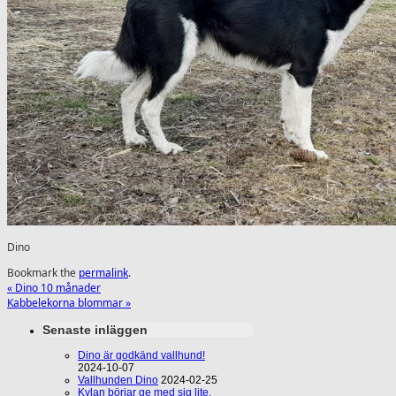
Dino
Bookmark the
permalink
.
«
Dino 10 månader
Kabbelekorna blommar
»
Senaste inläggen
Dino är godkänd vallhund!
2024-10-07
Vallhunden Dino
2024-02-25
Kylan börjar ge med sig lite,