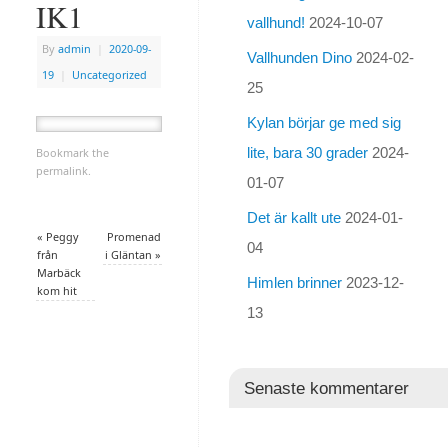
IK1
vallhund!
2024-10-07
By
admin
|
2020-09-
Vallhunden Dino
2024-02-
19
|
Uncategorized
25
Kylan börjar ge med sig
lite, bara 30 grader
2024-
Bookmark the
permalink
.
01-07
Det är kallt ute
2024-01-
«
Peggy
Promenad
04
från
i Gläntan
»
Marbäck
Himlen brinner
2023-12-
kom hit
13
Senaste kommentarer